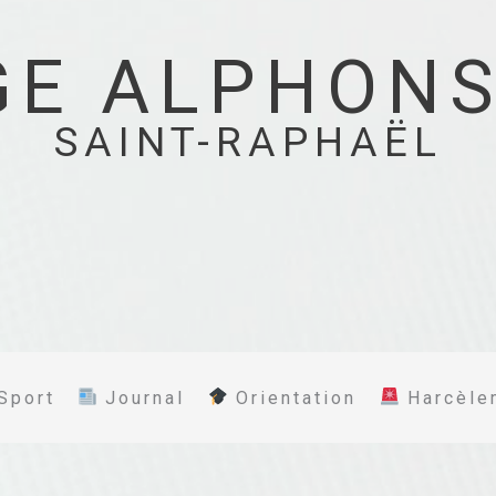
GE ALPHONS
SAINT-RAPHAËL
Sport
Journal
Orientation
Harcèle