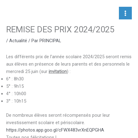
Aller
au
contenu
REMISE DES PRIX 2024/2025
/
Actualité
/ Par
PRINCIPAL
Les différents prix de l’année scolaire 2024/2025 seront remis
aux élèves en présence de leurs parents et des personnels le
mercredi 25 juin (sur
invitation
) :
6° : 8h30
5° : 9h15
4° : 10h00
3° : 10h15
De nombreux élèves seront récompensés pour leur
investissement scolaire et périscolaire.
https://photos.app.goo.gl/cFWX483vrXnEQPGHA
Toutes nos félicitations !