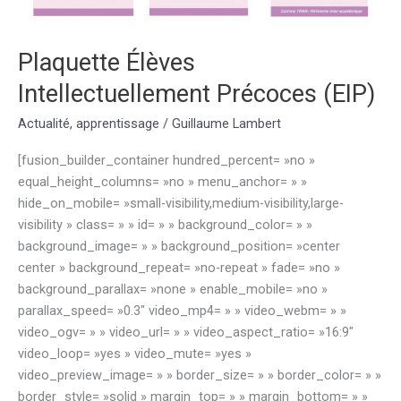
Plaquette Élèves
Intellectuellement Précoces (EIP)
Actualité
,
apprentissage
/
Guillaume Lambert
[fusion_builder_container hundred_percent= »no »
equal_height_columns= »no » menu_anchor= » »
hide_on_mobile= »small-visibility,medium-visibility,large-
visibility » class= » » id= » » background_color= » »
background_image= » » background_position= »center
center » background_repeat= »no-repeat » fade= »no »
background_parallax= »none » enable_mobile= »no »
parallax_speed= »0.3″ video_mp4= » » video_webm= » »
video_ogv= » » video_url= » » video_aspect_ratio= »16:9″
video_loop= »yes » video_mute= »yes »
video_preview_image= » » border_size= » » border_color= » »
border_style= »solid » margin_top= » » margin_bottom= » »