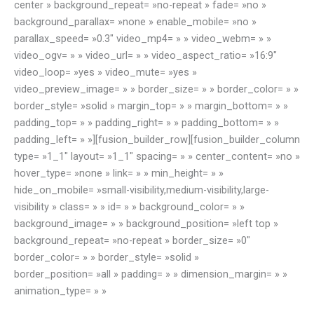
center » background_repeat= »no-repeat » fade= »no »
background_parallax= »none » enable_mobile= »no »
parallax_speed= »0.3″ video_mp4= » » video_webm= » »
video_ogv= » » video_url= » » video_aspect_ratio= »16:9″
video_loop= »yes » video_mute= »yes »
video_preview_image= » » border_size= » » border_color= » »
border_style= »solid » margin_top= » » margin_bottom= » »
padding_top= » » padding_right= » » padding_bottom= » »
padding_left= » »][fusion_builder_row][fusion_builder_column
type= »1_1″ layout= »1_1″ spacing= » » center_content= »no »
hover_type= »none » link= » » min_height= » »
hide_on_mobile= »small-visibility,medium-visibility,large-
visibility » class= » » id= » » background_color= » »
background_image= » » background_position= »left top »
background_repeat= »no-repeat » border_size= »0″
border_color= » » border_style= »solid »
border_position= »all » padding= » » dimension_margin= » »
animation_type= » »