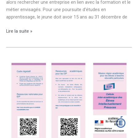
alors rechercher une entreprise en lien avec la formation et le
métier envisagés. Pour une poursuite d’études en
apprentissage, le jeune doit avoir 15 ans au 31 décembre de
Formulation
Lire la suite »
des
vœux
en
apprentissage
pour
les
parents
des
élèves
de
3ème