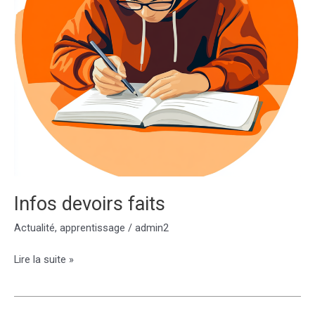
Infos devoirs faits
Actualité
,
apprentissage
/
admin2
Infos
Lire la suite »
devoirs
faits