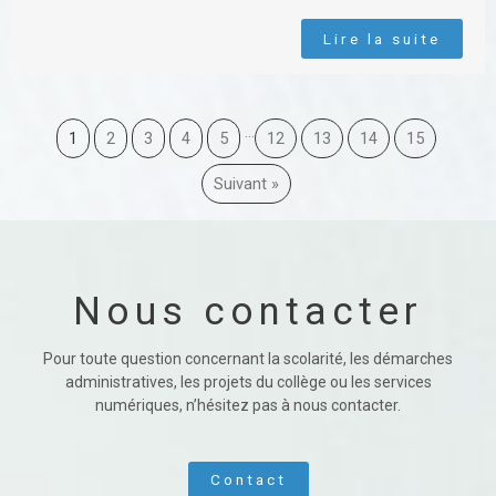
Lire la suite
…
1
2
3
4
5
12
13
14
15
Suivant »
Nous contacter
Pour toute question concernant la scolarité, les démarches
administratives, les projets du collège ou les services
numériques, n’hésitez pas à nous contacter.
Contact