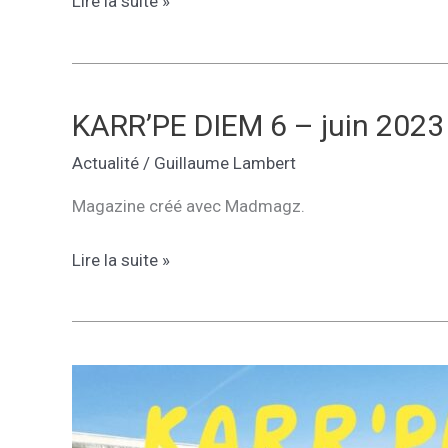
Karr’pe
Lire la suite »
Diem
–
7
–
KARR’PE DIEM 6 – juin 2023
Décembre
Actualité
/
Guillaume Lambert
2023
Magazine créé avec Madmagz.
KARR’PE
Lire la suite »
DIEM
6
–
juin
2023