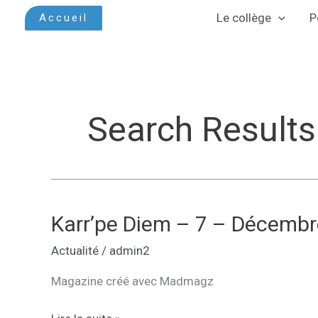
Aller
Le collège
P
Accueil
au
contenu
Search Results
Karr’pe Diem – 7 – Décemb
Actualité
/
admin2
Magazine créé avec Madmagz