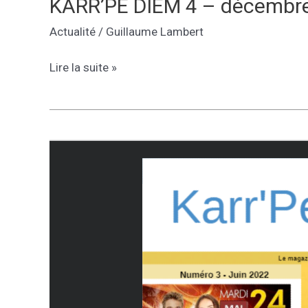
KARR’PE DIEM 4 – décembr
Actualité
/
Guillaume Lambert
KARR’PE
Lire la suite »
DIEM
4
–
décembre
2022