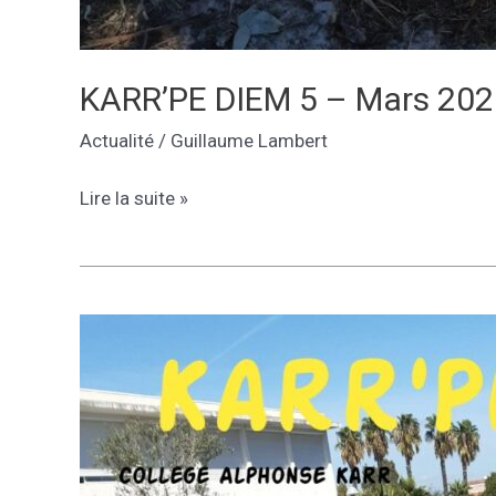
KARR’PE DIEM 5 – Mars 202
Actualité
/
Guillaume Lambert
KARR’PE
Lire la suite »
DIEM
5
–
Mars
2023