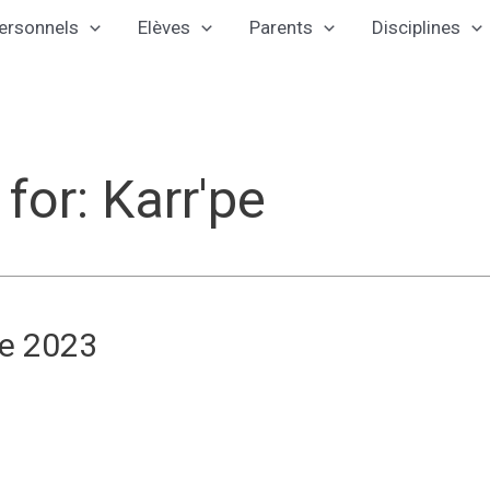
ersonnels
Elèves
Parents
Disciplines
 for:
Karr'pe
re 2023