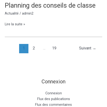
Planning des conseils de classe
Actualité
/
admin2
Planning
Lire la suite »
des
conseils
de
classe
1
2
…
19
Suivant
→
Connexion
Connexion
Flux des publications
Flux des commentaires