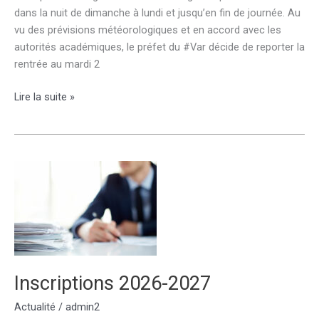
dans la nuit de dimanche à lundi et jusqu’en fin de journée. Au
vu des prévisions météorologiques et en accord avec les
autorités académiques, le préfet du #Var décide de reporter la
rentrée au mardi 2
Report
Lire la suite »
de
la
rentrée
scolaire
dans
le
Var
Inscriptions 2026-2027
Actualité
/
admin2