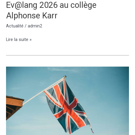
Ev@lang 2026 au collège
Alphonse Karr
Actualité
/
admin2
Ev@lang
Lire la suite »
2026
au
collège
Alphonse
Karr