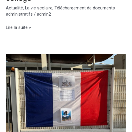
Actualité
,
La vie scolaire
,
Téléchargement de documents
administratifs
/
admin2
Charte
Lire la suite »
du
bien
vivre
ensemble
au
collège