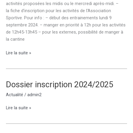
activités proposées les midis ou le mercredi après-midi. –
la fiche d’inscription pour les activités de l’Association
Sportive. Pour info : – début des entrainements lundi 9
septembre 2024. – manger en priorité à 12h pour les activités
de 12h45-13h45 – pour les externes, possibilité de manger à
la cantine
ASSOCIATION
Lire la suite »
SPORTIVE
–
présentation
et
Dossier inscription 2024/2025
fiche
Actualité
/
admin2
d’inscription
Dossier
Lire la suite »
inscription
2024/2025