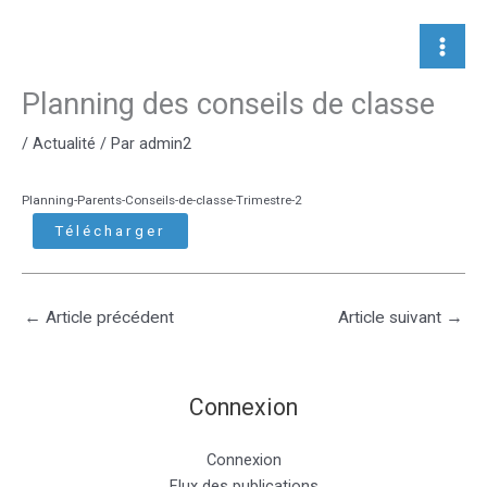
Aller
au
contenu
Planning des conseils de classe
/
Actualité
/ Par
admin2
Planning-Parents-Conseils-de-classe-Trimestre-2
Télécharger
←
Article précédent
Article suivant
→
Connexion
Connexion
Flux des publications