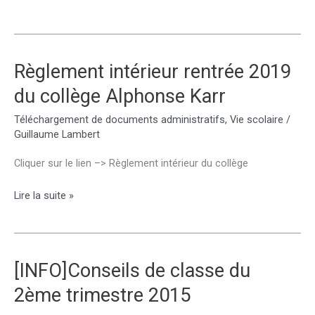
du
bien
vivre
ensemble
Règlement intérieur rentrée 2019
au
du collège Alphonse Karr
collège
Téléchargement de documents administratifs
,
Vie scolaire
/
Guillaume Lambert
Cliquer sur le lien –> Règlement intérieur du collège
Règlement
Lire la suite »
intérieur
rentrée
2019
du
[INFO]Conseils de classe du
collège
2ème trimestre 2015
Alphonse
Karr