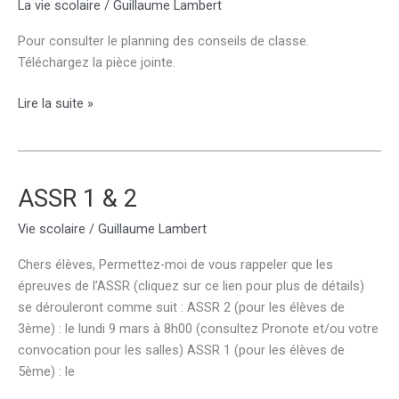
La vie scolaire
/
Guillaume Lambert
Pour consulter le planning des conseils de classe.
Téléchargez la pièce jointe.
[INFO]Conseils
Lire la suite »
de
classe
du
2ème
ASSR 1 & 2
trimestre
Vie scolaire
/
Guillaume Lambert
2015
Chers élèves, Permettez-moi de vous rappeler que les
épreuves de l’ASSR (cliquez sur ce lien pour plus de détails)
se dérouleront comme suit : ASSR 2 (pour les élèves de
3ème) : le lundi 9 mars à 8h00 (consultez Pronote et/ou votre
convocation pour les salles) ASSR 1 (pour les élèves de
5ème) : le