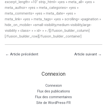
excerpt_length= »10″ strip_html= »yes » meta_all= »yes »
meta_author= »yes » meta_categories= »yes »
meta_comments= »yes » meta_date= »yes »
meta_link= »yes » meta_tags= »yes » scrolling= »pagination »
hide_on_mobile= »small-visibility,medium-visibility,large-
visibility » class= » » id= » » /][/fusion_builder_column]
[/fusion_builder_row][/fusion_builder_container]
←
Article précédent
Article suivant
→
Connexion
Connexion
Flux des publications
Flux des commentaires
Site de WordPress-FR