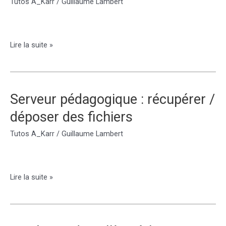
Tutos A_Karr
/
Guillaume Lambert
Docs
Serveur
Lire la suite »
pédagogique
:
se
connecter
Serveur pédagogique : récupérer /
à
déposer des fichiers
la
maison
Tutos A_Karr
/
Guillaume Lambert
Serveur
Lire la suite »
pédagogique
:
récupérer
/