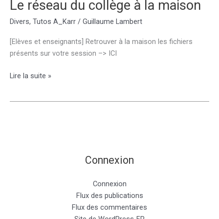
Le réseau du collège à la maison
déposer
Divers
,
Tutos A_Karr
/
Guillaume Lambert
des
fichiers
[Elèves et enseignants] Retrouver à la maison les fichiers
présents sur votre session –> ICI
Le
Lire la suite »
réseau
du
collège
à
la
maison
Connexion
Connexion
Flux des publications
Flux des commentaires