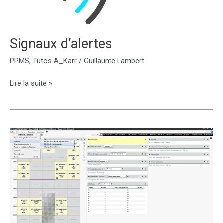
Signaux d’alertes
PPMS
,
Tutos A_Karr
/
Guillaume Lambert
Signaux
Lire la suite »
d’alertes