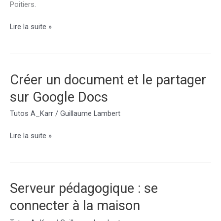
Poitiers.
Tutoriels
Lire la suite »
utilisation
e-
sidoc
Créer un document et le partager
sur Google Docs
Tutos A_Karr
/
Guillaume Lambert
Créer
Lire la suite »
un
document
et
le
Serveur pédagogique : se
partager
connecter à la maison
sur
Google