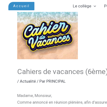
Aller
Le collège
P
Accueil
au
contenu
Cahiers de vacances (6ème
/
Actualité
/ Par
PRINCIPAL
Madame, Monsieur,
Comme annoncé en réunion plénière, afin d’assurer 