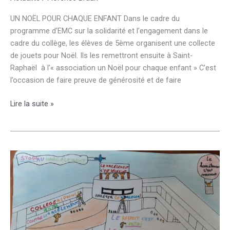
UN NOËL POUR CHAQUE ENFANT Dans le cadre du
programme d’EMC sur la solidarité et l’engagement dans le
cadre du collège, les élèves de 5ème organisent une collecte
de jouets pour Noël. Ils les remettront ensuite à Saint-
Raphaël à l’« association un Noël pour chaque enfant » C’est
l’occasion de faire preuve de générosité et de faire
GRANDE
Lire la suite »
COLLECTE
DE
JOUETS
« association
UN
Noël
POUR
CHAQUE
ENFANT
à