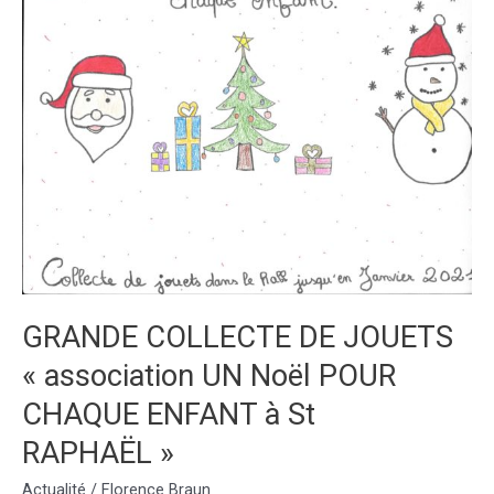
sont
des
scribes
égyptiens
GRANDE COLLECTE DE JOUETS
« association UN Noël POUR
CHAQUE ENFANT à St
RAPHAËL »
Actualité
/
Florence Braun