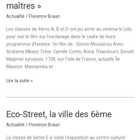
maîtres »
Actualité
/
Florence Braun
Les classes de 4ème A, B et D ont pu sortir au cinéma le Lido
pour voir le film sur l’esclavage dans le cadre de leurs
programme d’histoire. Un film de : Simon Moutaïrou Avec
Ibrahima Mbaye Tchie, Camille Cottin, Anna Thiandoum, Benoît
Magimel synopsis: 1759, sur l’Isle de France, actuelle Île
Maurice. Massamba et
Sortie
Lire la suite »
cinéma
film
« ni
chaînes
Eco-Street, la ville des 6ème
ni
Actualité
/
Florence Braun
maîtres »
La classe de 6ème E a visité l’exposition au centre culturel