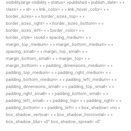
visibility,large-visibility » status= »published » publish_date= » »
class= » » id= » » link_color= » » link_hover_color= » »
border_sizes= » » border_sizes_top= » »
border_sizes_right= » » border_sizes_bottom= » »
border_sizes_left= » » border_color= » »
border_style= »solid » spacing_medium= » »
margin_top_medium= » » margin_bottom_medium= » »
spacing_small= » » margin_top_small= » »
margin_bottom_small= » » margin_top= » »
margin_bottom= » » padding_dimensions_medium= » »
padding_top_medium= » » padding_right_medium= » »
padding_bottom_medium= » » padding_left_medium= » »
padding_dimensions_small= » » padding_top_small= » »
padding_right_small= » » padding_bottom_small= » »
padding_left_small= » » padding_top= » » padding_right= » »
padding_bottom= » » padding_left= » » box_shadow= »no »
box_shadow_vertical= » » box_shadow_horizontal= » »
box_shadow_blur= »0″ box_shadow_spread= »0″