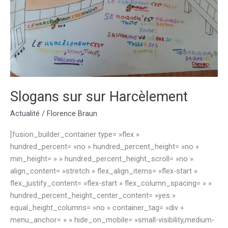
St
RAPHAËL »
Slogans sur sur Harcèlement
Actualité
/
Florence Braun
[fusion_builder_container type= »flex »
hundred_percent= »no » hundred_percent_height= »no »
min_height= » » hundred_percent_height_scroll= »no »
align_content= »stretch » flex_align_items= »flex-start »
flex_justify_content= »flex-start » flex_column_spacing= » »
hundred_percent_height_center_content= »yes »
equal_height_columns= »no » container_tag= »div »
menu_anchor= » » hide_on_mobile= »small-visibility,medium-