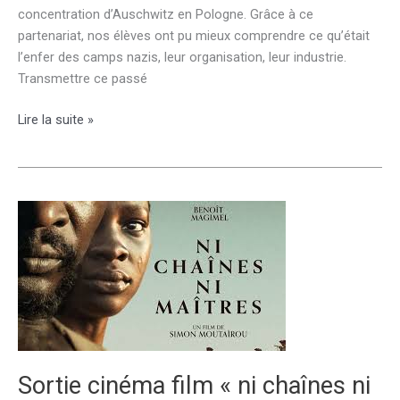
concentration d’Auschwitz en Pologne. Grâce à ce
partenariat, nos élèves ont pu mieux comprendre ce qu’était
l’enfer des camps nazis, leur organisation, leur industrie.
Transmettre ce passé
Voyage
Lire la suite »
pour
la
mémoire:
camp
Auschwitz
–
Pologne
20
novembre
Sortie cinéma film « ni chaînes ni