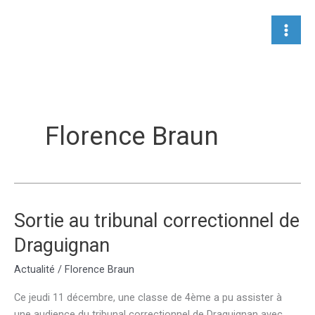
Aller
au
contenu
Florence Braun
Sortie au tribunal correctionnel de
Draguignan
Actualité
/
Florence Braun
Ce jeudi 11 décembre, une classe de 4ème a pu assister à
une audience du tribunal correctionnel de Draguignan avec