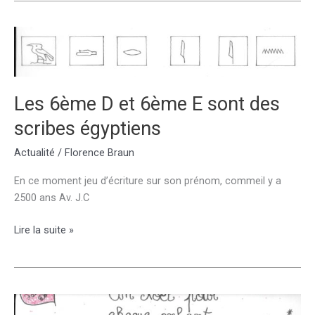
sur
la
laïcité
Les 6ème D et 6ème E sont des
scribes égyptiens
Actualité
/
Florence Braun
En ce moment jeu d’écriture sur son prénom, commeil y a
2500 ans Av. J.C
Les
Lire la suite »
6ème
D
et
6ème
E