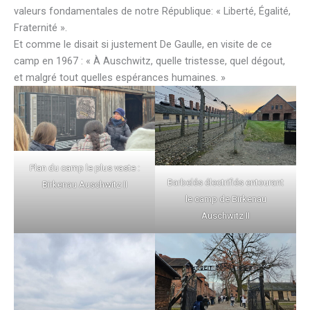
valeurs fondamentales de notre République: « Liberté, Égalité,
Fraternité ».
Et comme le disait si justement De Gaulle, en visite de ce
camp en 1967 : « À Auschwitz, quelle tristesse, quel dégout,
et malgré tout quelles espérances humaines. »
Plan du camp le plus vaste :
Barbelés électrifiés entourant
Birkenau Auschwitz II
le camp de Birkenau
Auschwitz II