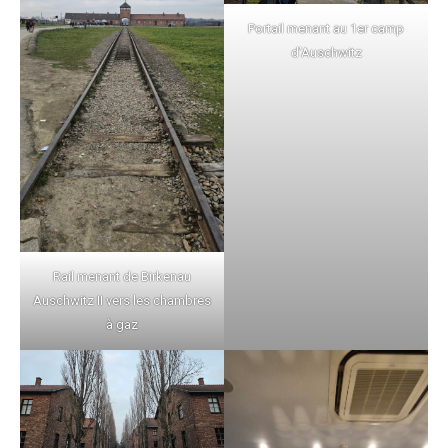
Portail menant au 1er camp
d’Auschwitz
Rail menant de Birkenau
Auschwitz II vers les chambres
à gaz