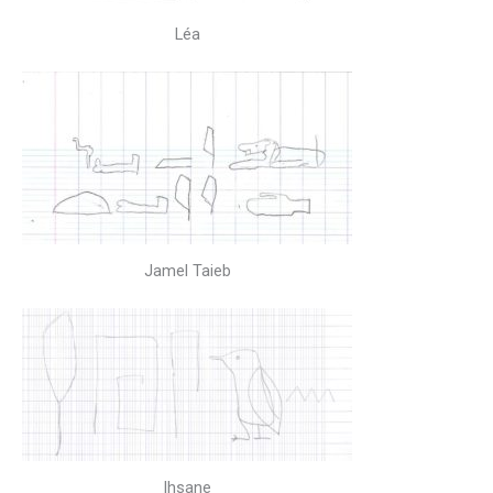
Léa
Jamel Taieb
Ihsane