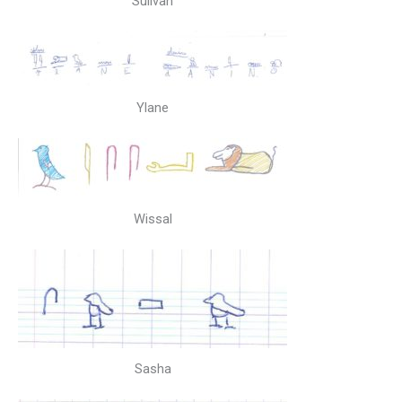
Sulivan
Ylane
Wissal
Sasha