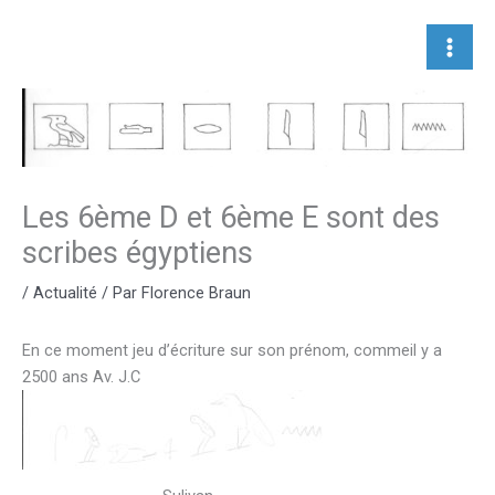
Aller
au
contenu
Les 6ème D et 6ème E sont des
scribes égyptiens
/
Actualité
/ Par
Florence Braun
En ce moment jeu d’écriture sur son prénom, commeil y a
2500 ans Av. J.C