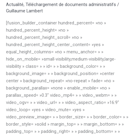
Actualité
,
Téléchargement de documents administratifs
/
Guillaume Lambert
[fusion_builder_container hundred_percent= »no »
hundred_percent_height= »no »
hundred_percent_height_scroll= »no »
hundred_percent_height_center_content= »yes »
equal_height_columns= »no » menu_anchor= » »
hide_on_mobile= »small-visibility,medium-visibility,large-
visibility » class= » » id= » » background_color= » »
background_image= » » background_position= »center
center » background_repeat= »no-repeat » fade= »no »
background_parallax= »none » enable_mobile= »no »
parallax_speed= »0.3″ video_mp4= » » video_webm= » »
video_ogv= » » video_url= » » video_aspect_ratio= »16:9″
video_loop= »yes » video_mute= »yes »
video_preview_image= » » border_size= » » border_color= » »
border_style= »solid » margin_top= » » margin_bottom= » »
padding_top= » » padding_right= » » padding_bottom= » »