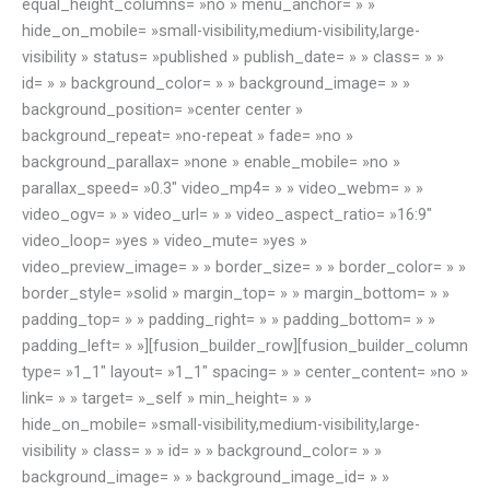
equal_height_columns= »no » menu_anchor= » »
hide_on_mobile= »small-visibility,medium-visibility,large-
visibility » status= »published » publish_date= » » class= » »
id= » » background_color= » » background_image= » »
background_position= »center center »
background_repeat= »no-repeat » fade= »no »
background_parallax= »none » enable_mobile= »no »
parallax_speed= »0.3″ video_mp4= » » video_webm= » »
video_ogv= » » video_url= » » video_aspect_ratio= »16:9″
video_loop= »yes » video_mute= »yes »
video_preview_image= » » border_size= » » border_color= » »
border_style= »solid » margin_top= » » margin_bottom= » »
padding_top= » » padding_right= » » padding_bottom= » »
padding_left= » »][fusion_builder_row][fusion_builder_column
type= »1_1″ layout= »1_1″ spacing= » » center_content= »no »
link= » » target= »_self » min_height= » »
hide_on_mobile= »small-visibility,medium-visibility,large-
visibility » class= » » id= » » background_color= » »
background_image= » » background_image_id= » »