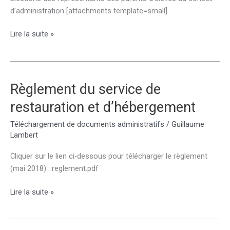
d’administration [attachments template=small]
Élections
Lire la suite »
des
représentants
des
parents
Règlement du service de
d’élèves
restauration et d’hébergement
au
conseil
Téléchargement de documents administratifs
/
Guillaume
d’administration
Lambert
Cliquer sur le lien ci-dessous pour télécharger le règlement
(mai 2018) : reglement.pdf
Règlement
Lire la suite »
du
service
de