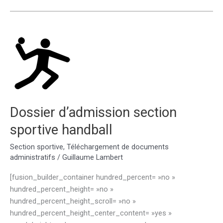
post
3e
sur
commission
Dossier d’admission section
sportive handball
Section sportive
,
Téléchargement de documents
administratifs
/
Guillaume Lambert
[fusion_builder_container hundred_percent= »no »
hundred_percent_height= »no »
hundred_percent_height_scroll= »no »
hundred_percent_height_center_content= »yes »