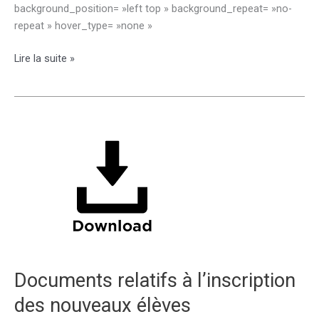
background_position= »left top » background_repeat= »no-
repeat » hover_type= »none »
Dossier
Lire la suite »
d’admission
section
sportive
handball
Documents relatifs à l’inscription
des nouveaux élèves