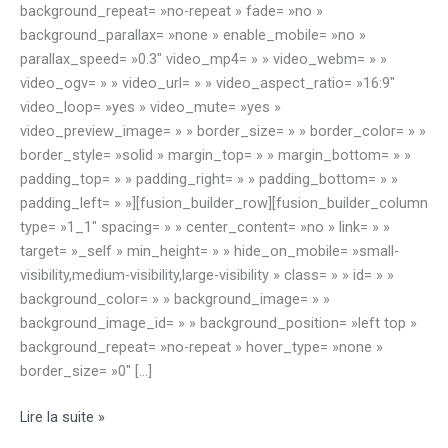
background_repeat= »no-repeat » fade= »no »
background_parallax= »none » enable_mobile= »no »
parallax_speed= »0.3″ video_mp4= » » video_webm= » »
video_ogv= » » video_url= » » video_aspect_ratio= »16:9″
video_loop= »yes » video_mute= »yes »
video_preview_image= » » border_size= » » border_color= » »
border_style= »solid » margin_top= » » margin_bottom= » »
padding_top= » » padding_right= » » padding_bottom= » »
padding_left= » »][fusion_builder_row][fusion_builder_column
type= »1_1″ spacing= » » center_content= »no » link= » »
target= »_self » min_height= » » hide_on_mobile= »small-
visibility,medium-visibility,large-visibility » class= » » id= » »
background_color= » » background_image= » »
background_image_id= » » background_position= »left top »
background_repeat= »no-repeat » hover_type= »none »
border_size= »0″ […]
Procédures
Lire la suite »
d’affectation