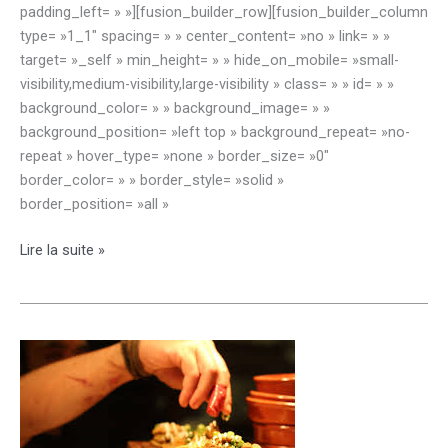
padding_left= » »][fusion_builder_row][fusion_builder_column
type= »1_1″ spacing= » » center_content= »no » link= » »
target= »_self » min_height= » » hide_on_mobile= »small-
visibility,medium-visibility,large-visibility » class= » » id= » »
background_color= » » background_image= » »
background_position= »left top » background_repeat= »no-
repeat » hover_type= »none » border_size= »0″
border_color= » » border_style= »solid »
border_position= »all »
Documents
Lire la suite »
relatifs
à
l’inscription
des
nouveaux
élèves