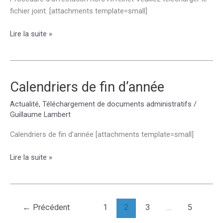
fichier joint. [attachments template=small]
Procédure
Lire la suite »
d’affectation
hors
Affelnet
Calendriers de fin d’année
Actualité
,
Téléchargement de documents administratifs
/
Guillaume Lambert
Calendriers de fin d’année [attachments template=small]
Calendriers
Lire la suite »
de
fin
d’année
←
Précédent
1
2
3
…
5