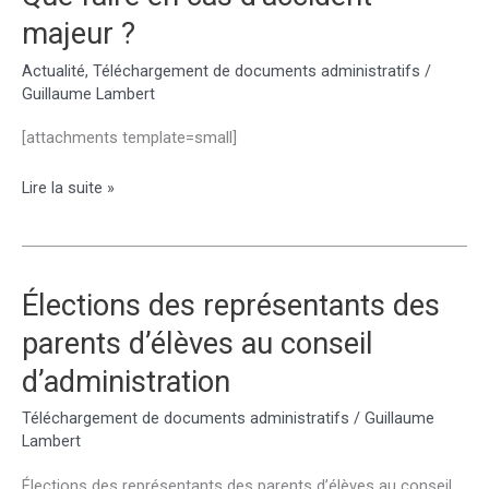
majeur ?
Actualité
,
Téléchargement de documents administratifs
/
Guillaume Lambert
[attachments template=small]
Que
Lire la suite »
faire
en
cas
d’accident
Élections des représentants des
majeur
parents d’élèves au conseil
?
d’administration
Téléchargement de documents administratifs
/
Guillaume
Lambert
Élections des représentants des parents d’élèves au conseil