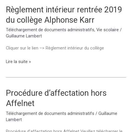
restauration
Règlement intérieur rentrée 2019
et
du collège Alphonse Karr
d’hébergement
Téléchargement de documents administratifs
,
Vie scolaire
/
Guillaume Lambert
Cliquer sur le lien –> Règlement intérieur du collège
Règlement
Lire la suite »
intérieur
rentrée
2019
du
Procédure d’affectation hors
collège
Affelnet
Alphonse
Karr
Téléchargement de documents administratifs
/
Guillaume
Lambert
Procédure d’affectation hors Affelnet Veuillez télécharger le