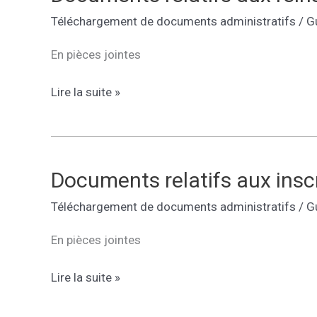
Téléchargement de documents administratifs
/
G
En pièces jointes
Documents
Lire la suite »
relatifs
aux
réinscriptions
pour
Documents relatifs aux insc
tous
Téléchargement de documents administratifs
/
G
les
niveaux
En pièces jointes
Documents
Lire la suite »
relatifs
aux