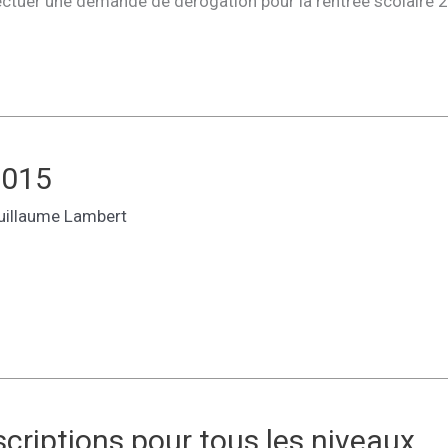
ffectuer une demande de dérogation pour la rentrée scolaire 
2015
uillaume Lambert
criptions pour tous les niveaux