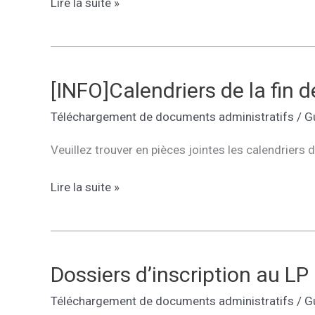
Dossier
Lire la suite »
d’inscription
2015-
2016
[INFO]Calendriers de la fin d
Téléchargement de documents administratifs
/
G
Veuillez trouver en pièces jointes les calendriers de
[INFO]Calendriers
Lire la suite »
de
la
fin
de
Dossiers d’inscription au LP 
l’année
Téléchargement de documents administratifs
/
G