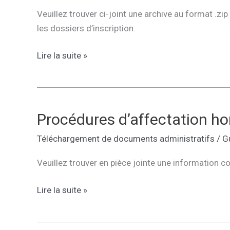
Veuillez trouver ci-joint une archive au format .
les dossiers d’inscription.
Dossiers
Lire la suite »
d’inscription
au
LP
Gallieni
Procédures d’affectation ho
Téléchargement de documents administratifs
/
G
Veuillez trouver en pièce jointe une information 
Procédures
Lire la suite »
d’affectation
hors