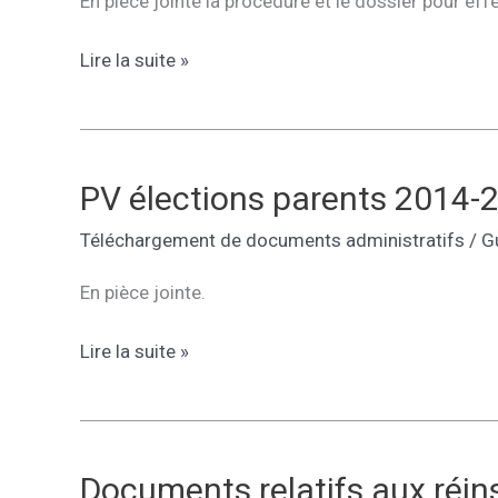
En pièce jointe la procédure et le dossier pour e
[INFO]Demande
Lire la suite »
de
dérogation
de
secteur
PV élections parents 2014-
Téléchargement de documents administratifs
/
G
En pièce jointe.
PV
Lire la suite »
élections
parents
2014-
2015
Documents relatifs aux réins