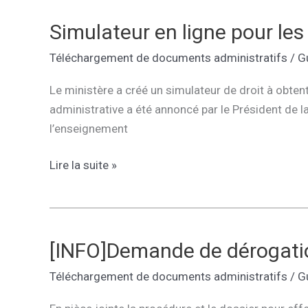
Affelnet
Simulateur en ligne pour les
Téléchargement de documents administratifs
/
G
Le ministère a créé un simulateur de droit à obten
administrative a été annoncé par le Président de l
l’enseignement
Simulateur
Lire la suite »
en
ligne
pour
les
[INFO]Demande de dérogati
bourses
Téléchargement de documents administratifs
/
G
de
collège