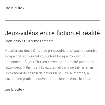
L’apparence
Lire la suite »
sert-
elle
à
exprimer
Jeux-vidéos entre fiction et réalité
ou
Soda philo
/
Guillaume Lambert
à
cacher
Discuter sur des thèmes de philosophie peut parfois sembler
sa
éloigner de son quotidien, surtout lorsque l’on est un
personnalité
adolescent ! Aujourd’hui les élèves ont souhaité parler des
?
jeux-vidéos !!! Rien de très existentiel dans ce thème, mais
visiblement un besoin de parler un peu d’eux-mêmes, à
travers une pratique souvent quotidienne ! Alors le débat
Jeux-
Lire la suite »
vidéos
entre