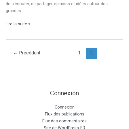
de s’écouter, de partager opinions et idées autour des
grandes
Le
Lire la suite »
lundi
midi
ça
cogite
←
Précédent
1
2
au
collège
!
Connexion
Connexion
Flux des publications
Flux des commentaires
Site de WordPress-FR