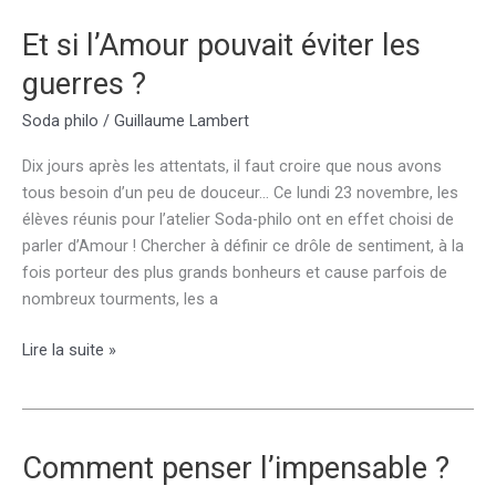
fiction
et
Et si l’Amour pouvait éviter les
réalité
guerres ?
Soda philo
/
Guillaume Lambert
Dix jours après les attentats, il faut croire que nous avons
tous besoin d’un peu de douceur… Ce lundi 23 novembre, les
élèves réunis pour l’atelier Soda-philo ont en effet choisi de
parler d’Amour ! Chercher à définir ce drôle de sentiment, à la
fois porteur des plus grands bonheurs et cause parfois de
nombreux tourments, les a
Et
Lire la suite »
si
l’Amour
pouvait
éviter
Comment penser l’impensable ?
les