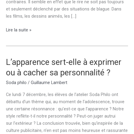
contraires. Il semble en effet que le rire ne soit pas toujours
et seulement déclenché par des situations de blague. Dans
les films, les dessins animés, les […]
Peut-
Lire la suite »
on
rire
de
tout
L’apparence sert-elle à exprimer
?
ou à cacher sa personnalité ?
Soda philo
/
Guillaume Lambert
Ce lundi 7 décembre, les élèves de l’atelier Soda Philo ont
débattu d’un thème qui, au moment de l’adolescence, trouve
une certaine résonnance : qu’est-ce que l’apparence ? Notre
style reflète-t-il notre personnalité ? Peut-on juger autrui
sur l’extérieur ? La conclusion trouvée, bien qu’inspirée de la
culture publicitaire, n’en est pas moins heureuse et rassurante