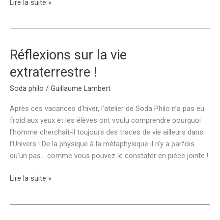
Qu’est-
Lire la suite »
ce
que
le
respect
Réflexions sur la vie
?
extraterrestre !
Soda philo
/
Guillaume Lambert
Après ces vacances d’hiver, l’atelier de Soda Philo n’a pas eu
froid aux yeux et les élèves ont voulu comprendre pourquoi
l’homme cherchait-il toujours des traces de vie ailleurs dans
l’Univers ! De la physique à la métaphysique il n’y a parfois
qu’un pas… comme vous pouvez le constater en pièce jointe !
Réflexions
Lire la suite »
sur
la
vie