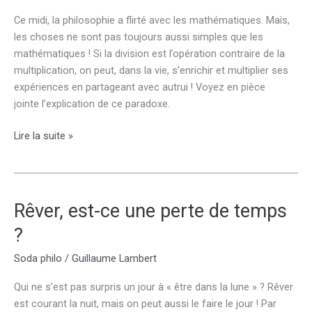
Ce midi, la philosophie a flirté avec les mathématiques. Mais,
les choses ne sont pas toujours aussi simples que les
mathématiques ! Si la division est l’opération contraire de la
multiplication, on peut, dans la vie, s’enrichir et multiplier ses
expériences en partageant avec autrui ! Voyez en pièce
jointe l’explication de ce paradoxe.
Partager,
Lire la suite »
est-
ce
diviser
ou
Rêver, est-ce une perte de temps
multiplier
?
?
Soda philo
/
Guillaume Lambert
Qui ne s’est pas surpris un jour à « être dans la lune » ? Rêver
est courant la nuit, mais on peut aussi le faire le jour ! Par