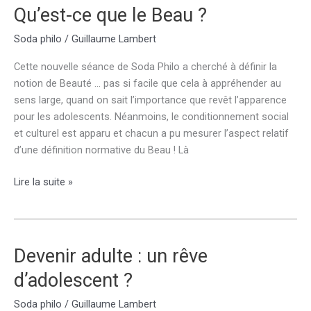
extraterrestre
Qu’est-ce que le Beau ?
!
Soda philo
/
Guillaume Lambert
Cette nouvelle séance de Soda Philo a cherché à définir la
notion de Beauté … pas si facile que cela à appréhender au
sens large, quand on sait l’importance que revêt l’apparence
pour les adolescents. Néanmoins, le conditionnement social
et culturel est apparu et chacun a pu mesurer l’aspect relatif
d’une définition normative du Beau ! Là
Qu’est-
Lire la suite »
ce
que
le
Beau
Devenir adulte : un rêve
?
d’adolescent ?
Soda philo
/
Guillaume Lambert