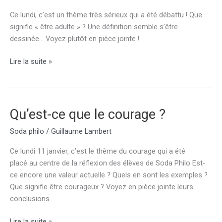
Ce lundi, c’est un thème très sérieux qui a été débattu ! Que
signifie « être adulte » ? Une définition semble s’être
dessinée… Voyez plutôt en pièce jointe !
Devenir
Lire la suite »
adulte
:
un
rêve
Qu’est-ce que le courage ?
d’adolescent
Soda philo
/
Guillaume Lambert
?
Ce lundi 11 janvier, c’est le thème du courage qui a été
placé au centre de la réflexion des élèves de Soda Philo Est-
ce encore une valeur actuelle ? Quels en sont les exemples ?
Que signifie être courageux ? Voyez en pièce jointe leurs
conclusions.
Qu’est-
Lire la suite »