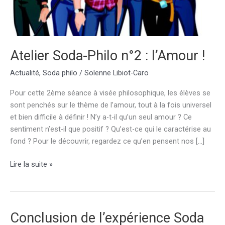
Atelier Soda-Philo n°2 : l’Amour !
Actualité
,
Soda philo
/
Solenne Libiot-Caro
Pour cette 2ème séance à visée philosophique, les élèves se
sont penchés sur le thème de l’amour, tout à la fois universel
et bien difficile à définir ! N’y a-t-il qu’un seul amour ? Ce
sentiment n’est-il que positif ? Qu’est-ce qui le caractérise au
fond ? Pour le découvrir, regardez ce qu’en pensent nos […]
Atelier
Lire la suite »
Soda-
Philo
n°2
:
Conclusion de l’expérience Soda
l’Amour