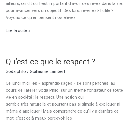
ailleurs, on dit qu’il est important d’avoir des rêves dans la vie,
pour avancer vers un objectif. Dès lors, rêver est-il utile ?
Voyons ce qu’en pensent nos élèves
Rêver,
Lire la suite »
est-
ce
une
perte
Qu’est-ce que le respect ?
de
Soda philo
/
Guillaume Lambert
temps
?
Ce lundi midi, les « apprentis-sages » se sont penchés, au
cours de l’atelier Soda Philo, sur un thème fondateur de toute
vie en société : le respect. Une notion qui
semble très naturelle et pourtant pas si simple à expliquer ni
même à appliquer ! Mais comprendre ce qu’il y a derrière ce
mot, c’est déjà mieux percevoir les