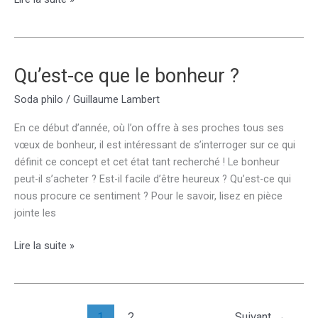
ce
que
le
courage
Qu’est-ce que le bonheur ?
?
Soda philo
/
Guillaume Lambert
En ce début d’année, où l’on offre à ses proches tous ses
vœux de bonheur, il est intéressant de s’interroger sur ce qui
définit ce concept et cet état tant recherché ! Le bonheur
peut-il s’acheter ? Est-il facile d’être heureux ? Qu’est-ce qui
nous procure ce sentiment ? Pour le savoir, lisez en pièce
jointe les
Qu’est-
Lire la suite »
ce
que
le
bonheur
1
2
Suivant
→