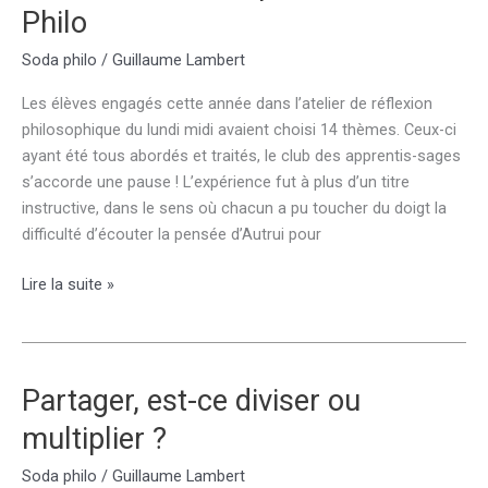
Philo
!
Soda philo
/
Guillaume Lambert
Les élèves engagés cette année dans l’atelier de réflexion
philosophique du lundi midi avaient choisi 14 thèmes. Ceux-ci
ayant été tous abordés et traités, le club des apprentis-sages
s’accorde une pause ! L’expérience fut à plus d’un titre
instructive, dans le sens où chacun a pu toucher du doigt la
difficulté d’écouter la pensée d’Autrui pour
Conclusion
Lire la suite »
de
l’expérience
Soda
Philo
Partager, est-ce diviser ou
multiplier ?
Soda philo
/
Guillaume Lambert