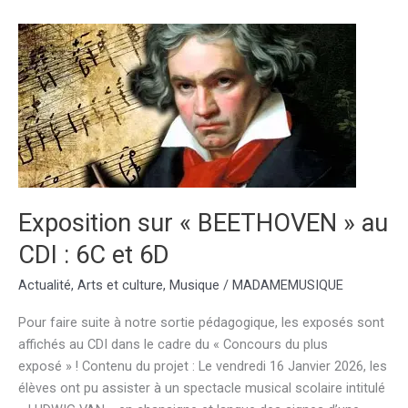
traces
d’Olympe
de
Gouges
!
Exposition sur « BEETHOVEN » au
CDI : 6C et 6D
Actualité
,
Arts et culture
,
Musique
/
MADAMEMUSIQUE
Pour faire suite à notre sortie pédagogique, les exposés sont
affichés au CDI dans le cadre du « Concours du plus
exposé » ! Contenu du projet : Le vendredi 16 Janvier 2026, les
élèves ont pu assister à un spectacle musical scolaire intitulé