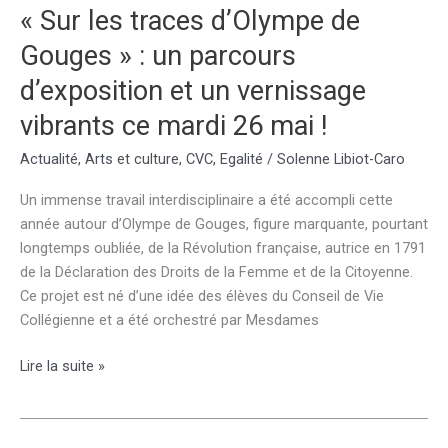
« Sur les traces d’Olympe de
Gouges » : un parcours
d’exposition et un vernissage
vibrants ce mardi 26 mai !
Actualité
,
Arts et culture
,
CVC
,
Egalité
/
Solenne Libiot-Caro
Un immense travail interdisciplinaire a été accompli cette
année autour d’Olympe de Gouges, figure marquante, pourtant
longtemps oubliée, de la Révolution française, autrice en 1791
de la Déclaration des Droits de la Femme et de la Citoyenne.
Ce projet est né d’une idée des élèves du Conseil de Vie
Collégienne et a été orchestré par Mesdames
« Sur
Lire la suite »
les
traces
d’Olympe