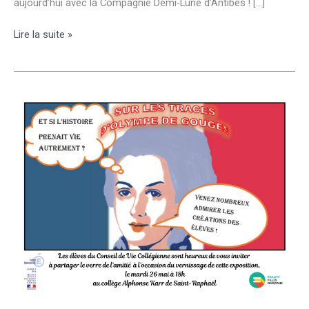
aujourd’hui avec la Compagnie Demi-Lune d’Antibes ! […]
Parler
Lire la suite »
des
inégalités
filles-
garçons
avec
humour
pour
les
voir
disparaître
un
jour
!