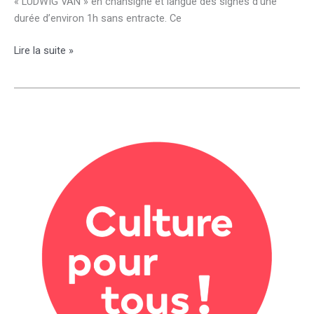
« LUDWIG VAN » en chansigne et langue des signes d’une
durée d’environ 1h sans entracte. Ce
Exposition
Lire la suite »
sur
« BEETHOVEN »
au
CDI
:
6C
et
6D