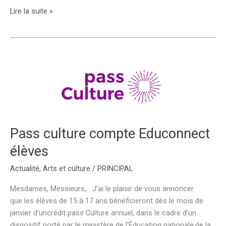
Arts
Lire la suite »
plastiques
/
Nature
morte
insolite
:
bizarre,
bizarre
!
Pass culture compte Educonnect
Comme
c’est
élèves
étrange
!
Actualité
,
Arts et culture
/
PRINCIPAL
Mesdames, Messieurs, J’ai le plaisir de vous annoncer
que les élèves de 15 à 17 ans bénéficieront dès le mois de
janvier d’uncrédit pass Culture annuel, dans le cadre d’un
dispositif porté par le ministère de l’Éducation nationale,de la