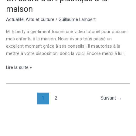
maison
Actualité
,
Arts et culture
/
Guillaume Lambert
M. Riberty a gentiment tourné une vidéo tutoriel pour occuper
mes enfants à la maison. Nous avons tous passé un
excellent moment grâce à ses conseils ! Il m’autorise à la
mettre à votre disposition, donc la voici. Encore merci à lui !
Un
Lire la suite »
cours
d’art
plastique
à
1
2
Suivant
→
la
maison