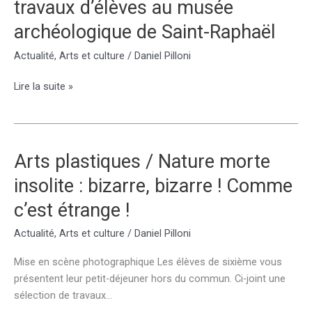
travaux d’élèves au musée
archéologique de Saint-Raphaël
Actualité
,
Arts et culture
/
Daniel Pilloni
Arts
Lire la suite »
plastiques
/
Exposition
de
Arts plastiques / Nature morte
travaux
insolite : bizarre, bizarre ! Comme
d’élèves
au
c’est étrange !
musée
Actualité
,
Arts et culture
/
Daniel Pilloni
archéologique
de
Mise en scène photographique Les élèves de sixième vous
Saint-
présentent leur petit-déjeuner hors du commun. Ci-joint une
Raphaël
sélection de travaux…