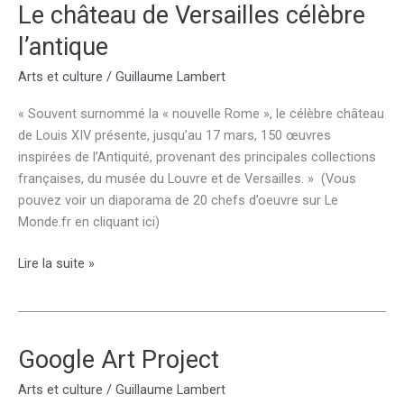
Le château de Versailles célèbre
l’antique
Arts et culture
/
Guillaume Lambert
« Souvent surnommé la « nouvelle Rome », le célèbre château
de Louis XIV présente, jusqu’au 17 mars, 150 œuvres
inspirées de l’Antiquité, provenant des principales collections
françaises, du musée du Louvre et de Versailles. » (Vous
pouvez voir un diaporama de 20 chefs d’oeuvre sur Le
Monde.fr en cliquant ici)
Le
Lire la suite »
château
de
Versailles
célèbre
Google Art Project
l’antique
Arts et culture
/
Guillaume Lambert