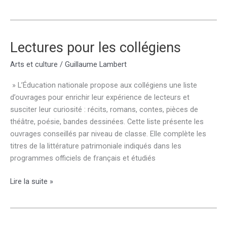
nuit
des
musées
à
Lectures pour les collégiens
Fréjus
Arts et culture
/
Guillaume Lambert
et
Saint-
» L’Éducation nationale propose aux collégiens une liste
Raphaël
d’ouvrages pour enrichir leur expérience de lecteurs et
susciter leur curiosité : récits, romans, contes, pièces de
théâtre, poésie, bandes dessinées. Cette liste présente les
ouvrages conseillés par niveau de classe. Elle complète les
titres de la littérature patrimoniale indiqués dans les
programmes officiels de français et étudiés
Lectures
Lire la suite »
pour
les
collégiens