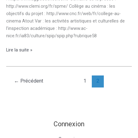
http://www.clemi.org/fr/spme/ Collège au cinéma : les
objectifs du projet : http://www.cnc.fr/web/fr/college-au-
cinema Atout Var : les activités artistiques et culturelles de
l’inspection académique : http://www.ac-
nice.fr/ia83/culture/spip/spip.php?rubrique58
Projets
Lire la suite »
culturels
←
Précédent
1
2
Connexion