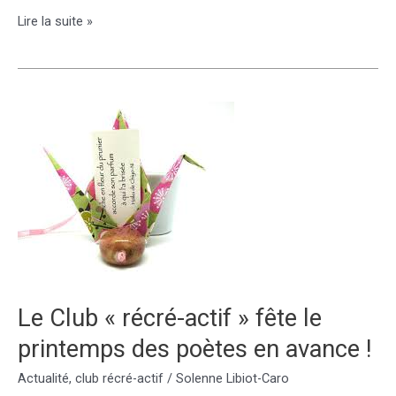
Peintures
Lire la suite »
de
printemps
au
Club
Récré-
actif
Le Club « récré-actif » fête le
printemps des poètes en avance !
Actualité
,
club récré-actif
/
Solenne Libiot-Caro