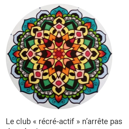
au
club
récré-
actif
!
Le club « récré-actif » n’arrête pas