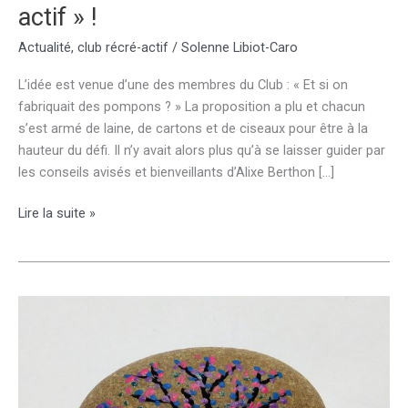
actif » !
Actualité
,
club récré-actif
/
Solenne Libiot-Caro
L’idée est venue d’une des membres du Club : « Et si on
fabriquait des pompons ? » La proposition a plu et chacun
s’est armé de laine, de cartons et de ciseaux pour être à la
hauteur du défi. Il n’y avait alors plus qu’à se laisser guider par
les conseils avisés et bienveillants d’Alixe Berthon […]
Défi-
Lire la suite »
pompon
au
« Club
récré-
actif »
!