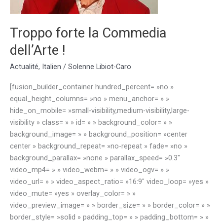
!
Troppo forte la Commedia
dell’Arte !
Actualité
,
Italien
/
Solenne Libiot-Caro
[fusion_builder_container hundred_percent= »no »
equal_height_columns= »no » menu_anchor= » »
hide_on_mobile= »small-visibility,medium-visibility,large-
visibility » class= » » id= » » background_color= » »
background_image= » » background_position= »center
center » background_repeat= »no-repeat » fade= »no »
background_parallax= »none » parallax_speed= »0.3″
video_mp4= » » video_webm= » » video_ogv= » »
video_url= » » video_aspect_ratio= »16:9″ video_loop= »yes »
video_mute= »yes » overlay_color= » »
video_preview_image= » » border_size= » » border_color= » »
border_style= »solid » padding_top= » » padding_bottom= » »