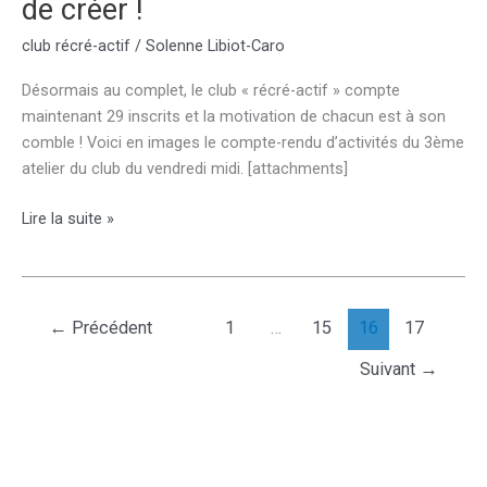
de créer !
club récré-actif
/
Solenne Libiot-Caro
Désormais au complet, le club « récré-actif » compte
maintenant 29 inscrits et la motivation de chacun est à son
comble ! Voici en images le compte-rendu d’activités du 3ème
atelier du club du vendredi midi. [attachments]
Le
Lire la suite »
club
« récré-
actif »
n’arrête
←
Précédent
1
…
15
16
17
pas
Suivant
→
de
créer
!