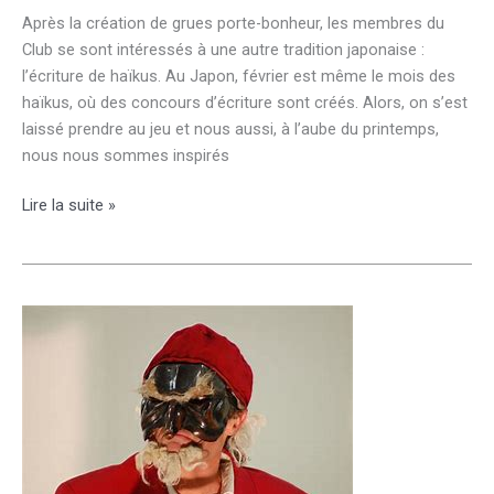
Après la création de grues porte-bonheur, les membres du
Club se sont intéressés à une autre tradition japonaise :
l’écriture de haïkus. Au Japon, février est même le mois des
haïkus, où des concours d’écriture sont créés. Alors, on s’est
laissé prendre au jeu et nous aussi, à l’aube du printemps,
nous nous sommes inspirés
Le
Lire la suite »
Club
« récré-
actif »
fête
le
printemps
des
poètes
en
avance