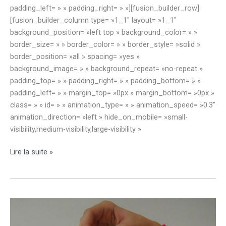
padding_left= » » padding_right= » »][fusion_builder_row]
[fusion_builder_column type= »1_1″ layout= »1_1″
background_position= »left top » background_color= » »
border_size= » » border_color= » » border_style= »solid »
border_position= »all » spacing= »yes »
background_image= » » background_repeat= »no-repeat »
padding_top= » » padding_right= » » padding_bottom= » »
padding_left= » » margin_top= »0px » margin_bottom= »0px »
class= » » id= » » animation_type= » » animation_speed= »0.3″
animation_direction= »left » hide_on_mobile= »small-
visibility,medium-visibility,large-visibility »
Troppo
Lire la suite »
forte
la
Commedia
dell’Arte
!