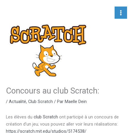
Aller
au
contenu
Concours au club Scratch:
/
Actualité
,
Club Scratch
/ Par
Maelle Dein
Les élèves du
club Scratch
ont participé à un concours de
création d’un jeu; vous pouvez aller voir leurs réalisations:
https://scratch.mit.edu/studios/5174538/