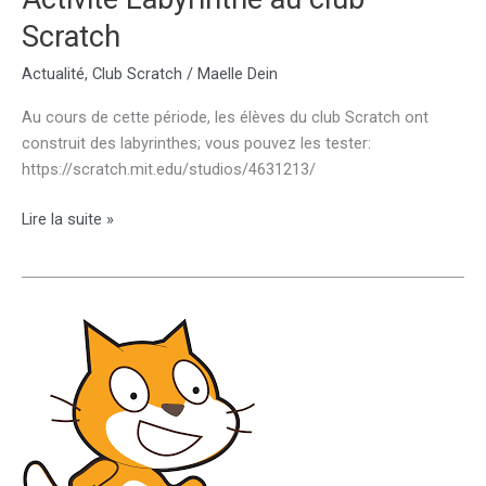
Scratch
Actualité
,
Club Scratch
/
Maelle Dein
Au cours de cette période, les élèves du club Scratch ont
construit des labyrinthes; vous pouvez les tester:
https://scratch.mit.edu/studios/4631213/
Activité
Lire la suite »
Labyrinthe
au
club
Scratch