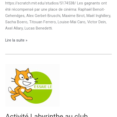
https://scratch.mit.edu/studios/5174538/ Les gagnants ont
été récompensé par une place de cinéma: Raphaël Benoit-
Gehendges, Alex Gerbet-Bruschi, Maxime Birot, Maël Inghillery,
Sacha Boero, Titouan Ferrero, Louise-Mai Caro, Victor Dein,
Axel Allary, Lucas Benedetti.
Concours
Lire la suite »
au
club
Scratch:
Activité Labyrinthe au club