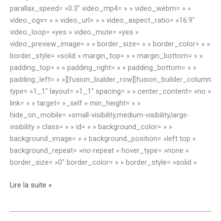
parallax_speed= »0.3″ video_mp4= » » video_webm= » »
video_ogv= » » video_url= » » video_aspect_ratio= »16:9″
video_loop= »yes » video_mute= »yes »
video_preview_image= » » border_size= » » border_color= » »
border_style= »solid » margin_top= » » margin_bottom= » »
padding_top= » » padding_right= » » padding_bottom= » »
padding_left= » »][fusion_builder_row][fusion_builder_column
type= »1_1″ layout= »1_1″ spacing= » » center_content= »no »
link= » » target= »_self » min_height= » »
hide_on_mobile= »small-visibility,medium-visibility,large-
visibility » class= » » id= » » background_color= » »
background_image= » » background_position= »left top »
background_repeat= »no-repeat » hover_type= »none »
border_size= »0″ border_color= » » border_style= »solid »
Activités
Lire la suite »
de
noël
des