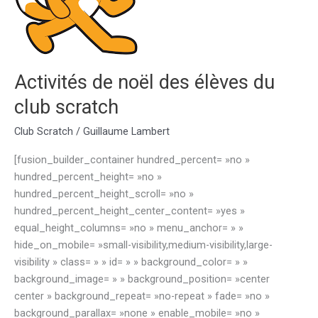
Activités de noël des élèves du
club scratch
Club Scratch
/
Guillaume Lambert
[fusion_builder_container hundred_percent= »no »
hundred_percent_height= »no »
hundred_percent_height_scroll= »no »
hundred_percent_height_center_content= »yes »
equal_height_columns= »no » menu_anchor= » »
hide_on_mobile= »small-visibility,medium-visibility,large-
visibility » class= » » id= » » background_color= » »
background_image= » » background_position= »center
center » background_repeat= »no-repeat » fade= »no »
background_parallax= »none » enable_mobile= »no »