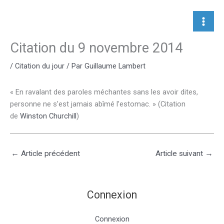
Aller
au
contenu
Citation du 9 novembre 2014
/
Citation du jour
/ Par
Guillaume Lambert
« En ravalant des paroles méchantes sans les avoir dites,
personne ne s’est jamais abîmé l’estomac. » (Citation
de
Winston Churchill
)
←
Article précédent
Article suivant
→
Connexion
Connexion