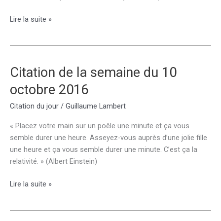
Citation
Lire la suite »
de
la
semaine
du
Citation de la semaine du 10
17
octobre 2016
octobre
2016
Citation du jour
/
Guillaume Lambert
« Placez votre main sur un poêle une minute et ça vous
semble durer une heure. Asseyez-vous auprès d’une jolie fille
une heure et ça vous semble durer une minute. C’est ça la
relativité. » (Albert Einstein)
Citation
Lire la suite »
de
la
semaine