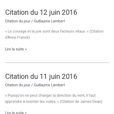
juin
2016
Citation du 12 juin 2016
Citation du jour
/
Guillaume Lambert
« Le courage et la joie sont deux facteurs vitaux. » (Citation
d’Anne Franck)
Citation
Lire la suite »
du
12
juin
2016
Citation du 11 juin 2016
Citation du jour
/
Guillaume Lambert
« Puisqu’on ne peut changer la direction du vent, il faut
apprendre à orienter les voiles. » (Citation de James Dean)
Citation
Lire la suite »