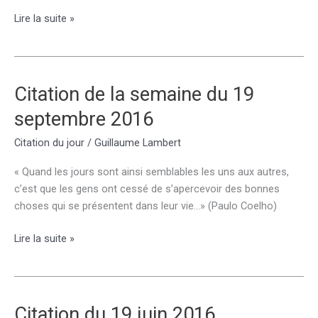
Citation
Lire la suite »
de
la
semaine
du
Citation de la semaine du 19
26
septembre 2016
septembre
2016
Citation du jour
/
Guillaume Lambert
« Quand les jours sont ainsi semblables les uns aux autres,
c’est que les gens ont cessé de s’apercevoir des bonnes
choses qui se présentent dans leur vie…» (Paulo Coelho)
Citation
Lire la suite »
de
la
semaine
du
Citation du 19 juin 2016