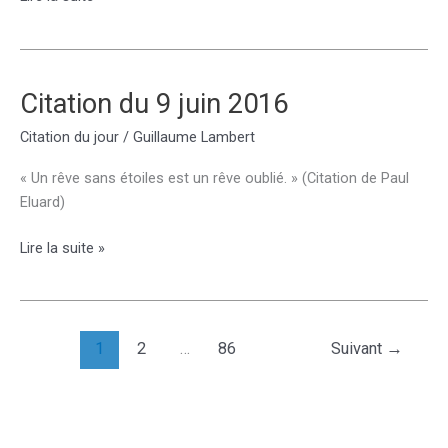
du
11
juin
2016
Citation du 9 juin 2016
Citation du jour
/
Guillaume Lambert
« Un rêve sans étoiles est un rêve oublié. » (Citation de Paul
Eluard)
Citation
Lire la suite »
du
9
juin
2016
1
2
…
86
Suivant
→