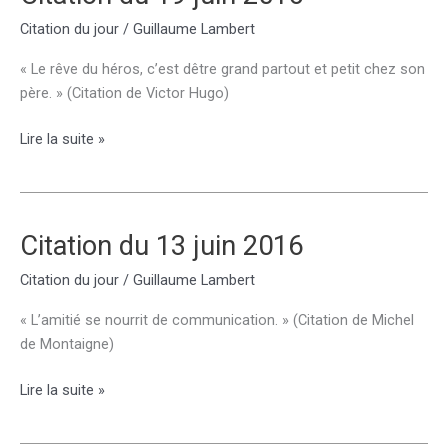
19
Citation du jour
/
Guillaume Lambert
septembre
2016
« Le rêve du héros, c’est dêtre grand partout et petit chez son
père. » (Citation de Victor Hugo)
Citation
Lire la suite »
du
19
juin
2016
Citation du 13 juin 2016
Citation du jour
/
Guillaume Lambert
« L’amitié se nourrit de communication. » (Citation de Michel
de Montaigne)
Citation
Lire la suite »
du
13