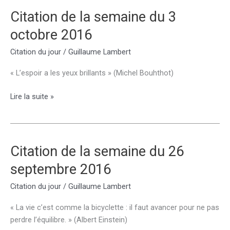
du
Citation de la semaine du 3
10
octobre 2016
octobre
2016
Citation du jour
/
Guillaume Lambert
« L’espoir a les yeux brillants » (Michel Bouhthot)
Citation
Lire la suite »
de
la
semaine
du
Citation de la semaine du 26
3
septembre 2016
octobre
2016
Citation du jour
/
Guillaume Lambert
« La vie c’est comme la bicyclette : il faut avancer pour ne pas
perdre l’équilibre. » (Albert Einstein)