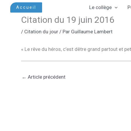
Aller
Le collège
P
Accueil
au
Citation du 19 juin 2016
contenu
/
Citation du jour
/ Par
Guillaume Lambert
« Le rêve du héros, c’est dêtre grand partout et pe
←
Article précédent