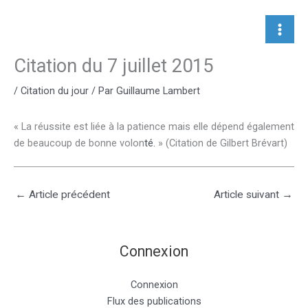
Aller
au
contenu
Citation du 7 juillet 2015
/
Citation du jour
/ Par
Guillaume Lambert
« La réussite est liée à la patience mais elle dépend également
de beaucoup de bonne volon
té.
» (Citation de Gilbert Brévart)
←
Article précédent
Article suivant
→
Connexion
Connexion
Flux des publications