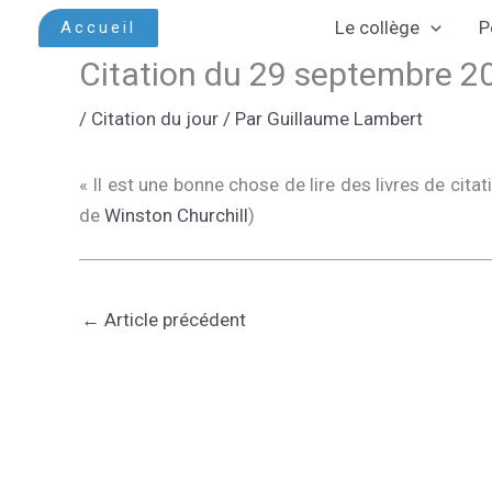
Aller
Le collège
P
Accueil
au
Citation du 29 septembre 2
contenu
/
Citation du jour
/ Par
Guillaume Lambert
« Il est une bonne chose de lire des livres de cit
de
Winston Churchill
)
←
Article précédent