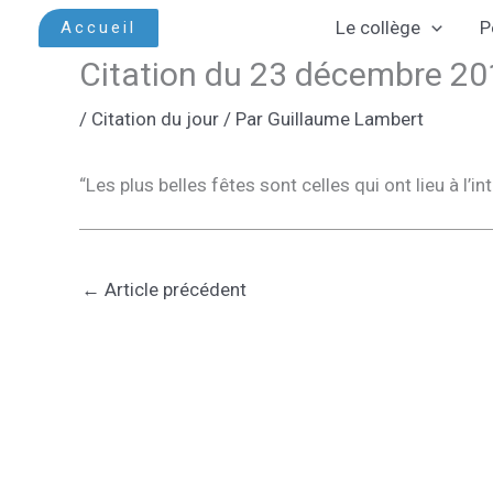
Aller
Le collège
P
Accueil
au
Citation du 23 décembre 2
contenu
/
Citation du jour
/ Par
Guillaume Lambert
“Les plus belles fêtes sont celles qui ont lieu à l’i
←
Article précédent