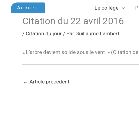
Aller
Le collège
P
Accueil
au
Citation du 22 avril 2016
contenu
/
Citation du jour
/ Par
Guillaume Lambert
« L’arbre devient solide sous le vent. » (Citation d
←
Article précédent