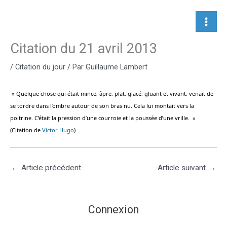
Aller
au
contenu
Citation du 21 avril 2013
/
Citation du jour
/ Par
Guillaume Lambert
» Quelque chose qui était mince, âpre, plat, glacé, gluant et vivant, venait de
se tordre dans l’ombre autour de son bras nu. Cela lui montait vers la
poitrine. C’était la pression d’une courroie et la poussée d’une vrille. »
(Citation de
Victor Hugo
)
←
Article précédent
Article suivant
→
Connexion