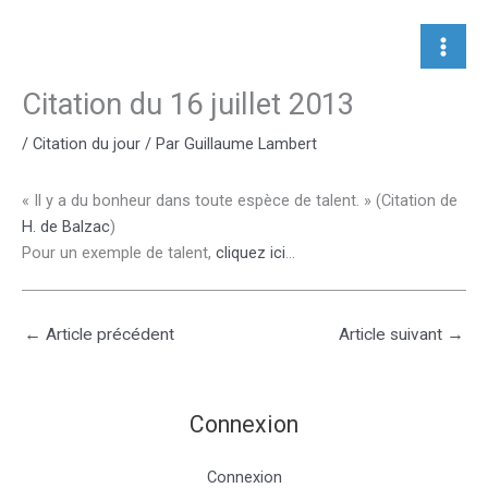
Aller
au
contenu
Citation du 16 juillet 2013
/
Citation du jour
/ Par
Guillaume Lambert
« Il y a du bonheur dans toute espèce de talent. » (Citation de
H. de Balzac
)
Pour un exemple de talent,
cliquez ici
…
←
Article précédent
Article suivant
→
Connexion
Connexion