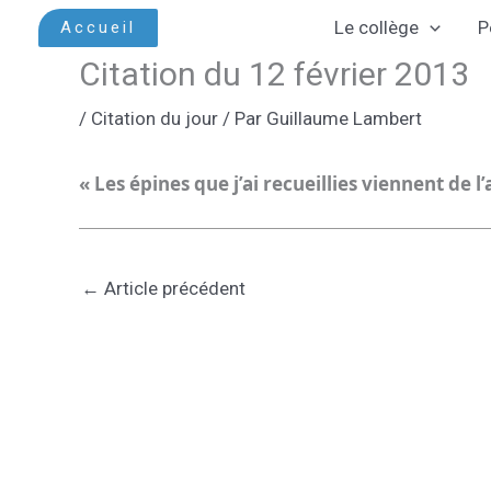
Aller
Le collège
P
Accueil
au
Citation du 12 février 2013
contenu
/
Citation du jour
/ Par
Guillaume Lambert
« Les épines que j’ai recueillies viennent de l’
←
Article précédent