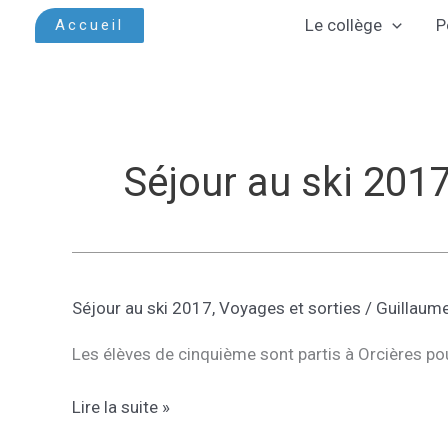
Aller
Le collège
P
Accueil
au
contenu
Séjour au ski 201
Séjour au ski 2017
,
Voyages et sorties
/
Guillaum
Les élèves de cinquième sont partis à Orcières po
Voyage
Lire la suite »
au