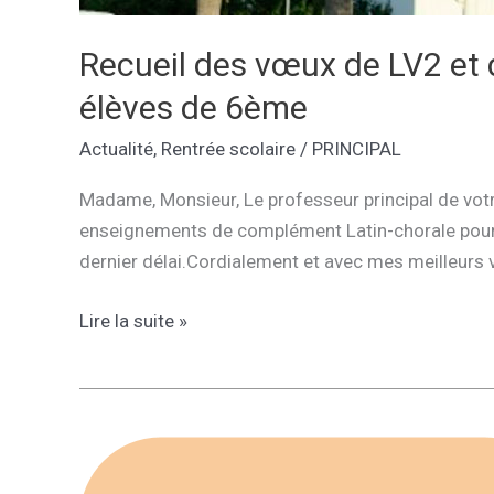
Recueil des vœux de LV2 et
élèves de 6ème
Actualité
,
Rentrée scolaire
/
PRINCIPAL
Madame, Monsieur, Le professeur principal de votre
enseignements de complément Latin-chorale pour la
dernier délai.Cordialement et avec mes meilleurs 
Recueil
Lire la suite »
des
vœux
de
LV2
et