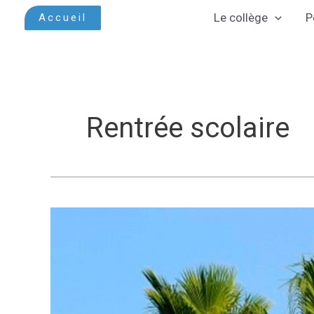
Aller
Le collège
P
Accueil
au
contenu
Rentrée scolaire