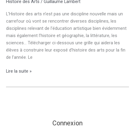
Histoire des Arts
/
Guillaume Lambert
thématique
:
L’Histoire des arts n’est pas une discipline nouvelle mais un
la
carrefour où vont se rencontrer diverses disciplines, les
citation,
disciplines relevant de l’éducation artistique bien évidemment
la
mais également l’histoire et géographie, la littérature, les
parodie
sciences… Télécharger ci-dessous une grille qui aidera les
élèves à construire leur exposé d’histoire des arts pour la fin
de l’année. Le
Histoire
Lire la suite »
des
arts
Connexion