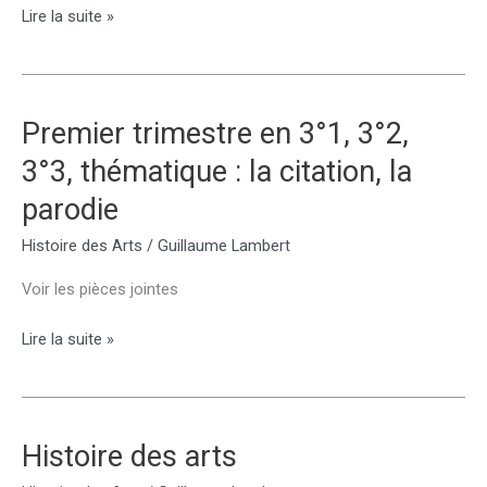
Deuxième
Lire la suite »
dossier
d’histoire
des
arts,
Premier trimestre en 3°1, 3°2,
3°1,
3°3, thématique : la citation, la
3°2
et
parodie
3°3
Histoire des Arts
/
Guillaume Lambert
Voir les pièces jointes
Premier
Lire la suite »
trimestre
en
3°1,
3°2,
Histoire des arts
3°3,