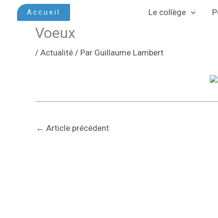
Aller
Le collège
P
Accueil
au
Voeux
contenu
/
Actualité
/ Par
Guillaume Lambert
←
Article précédent