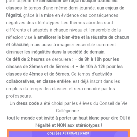
pour objectif de
sensibiliser de façon ludique toutes les
classes
, le temps d’une même demi-journée,
aux enjeux de
l’égalité
, grâce à la mise en évidence des conséquences
négatives des stéréotypes. Les thèmes abordés sont
différents et adaptés à chaque niveau et l’ensemble de la
réflexion vise à
améliorer le bien-être et la réussite de chacun
et chacune,
mais aussi à imaginer ensemble comment
diminuer les inégalités dans la société de demain
.
C
e défi de 2 heures
se déroulera : –
de 8h à 10h pour les
classes de 3èmes et de 5èmes
et
– de 10h à 12h pour les
classes de 4èmes et de 6èmes
. Ce temps d’
activités
collaboratives, en classe entière
, est déjà inscrit dans les
emplois du temps des classes et sera encadré par les
professeurs.
Un
dress code
a été choisi par les élèves du Conseil de Vie
Collégienne :
tout le monde est invité à porter un haut blanc
pour dire OUI à
l’égalité et NON aux stéréotypes !