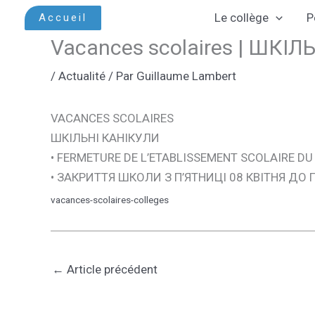
Aller
Le collège
P
Accueil
au
Vacances scolaires | ШКІ
contenu
/
Actualité
/ Par
Guillaume Lambert
VACANCES SCOLAIRES
ШКІЛЬНІ КАНІКУЛИ
• FERMETURE DE L’ETABLISSEMENT SCOLAIRE DU 
• ЗАКРИТТЯ ШКОЛИ З П’ЯТНИЦІ 08 КВІТНЯ ДО 
vacances-scolaires-colleges
←
Article précédent