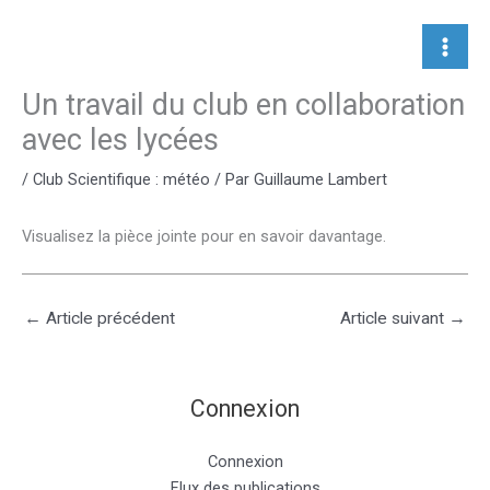
Aller
au
contenu
Un travail du club en collaboration
avec les lycées
/
Club Scientifique : météo
/ Par
Guillaume Lambert
Visualisez la pièce jointe pour en savoir davantage.
←
Article précédent
Article suivant
→
Connexion
Connexion
Flux des publications