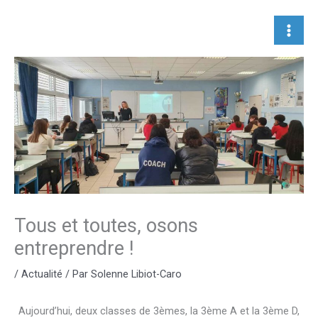
Aller
au
contenu
Tous et toutes, osons
entreprendre !
/
Actualité
/ Par
Solenne Libiot-Caro
Aujourd’hui, deux classes de 3èmes, la 3ème A et la 3ème D,