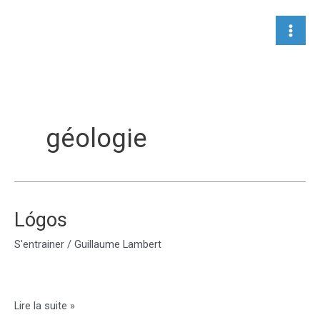
Aller
au
contenu
géologie
Lógos
S'entrainer
/
Guillaume Lambert
Lógos
Lire la suite »