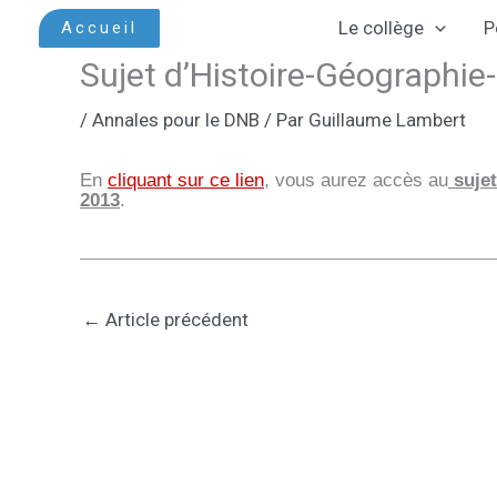
Aller
Le collège
P
Accueil
au
Sujet d’Histoire-Géographie-
contenu
/
Annales pour le DNB
/ Par
Guillaume Lambert
En
cliquant sur ce lien
, vous aurez accès au
sujet
2013
.
←
Article précédent