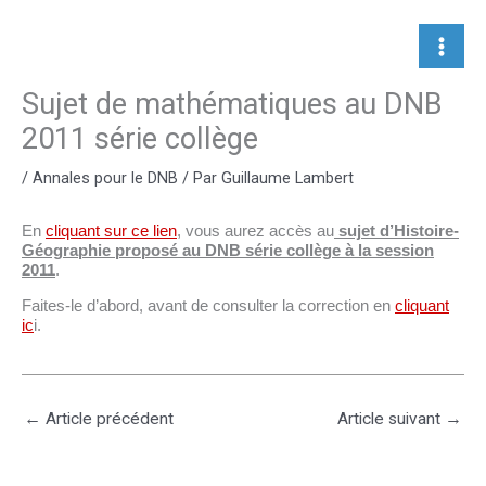
Aller
au
contenu
Sujet de mathématiques au DNB
2011 série collège
/
Annales pour le DNB
/ Par
Guillaume Lambert
En
cliquant sur ce lien
, vous aurez accès au
sujet d’Histoire-
Géographie proposé au DNB série collège à la session
2011
.
Faites-le d’abord, avant de consulter la correction en
cliquant
ic
i.
←
Article précédent
Article suivant
→