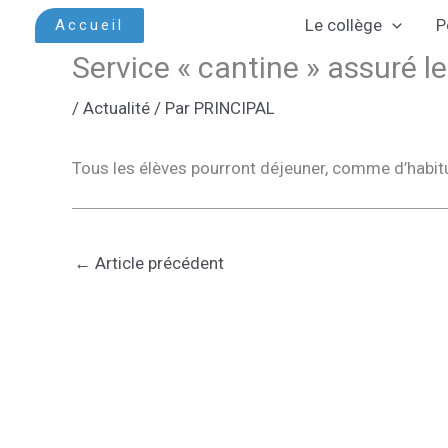
Aller
Le collège
P
Accueil
au
Service « cantine » assuré l
contenu
/
Actualité
/ Par
PRINCIPAL
Tous les élèves pourront déjeuner, comme d’habit
←
Article précédent