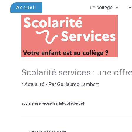
Aller
Le collège
P
Accueil
au
contenu
Scolarité services : une off
/
Actualité
/ Par
Guillaume Lambert
scolariteservices-leaflet-college-def