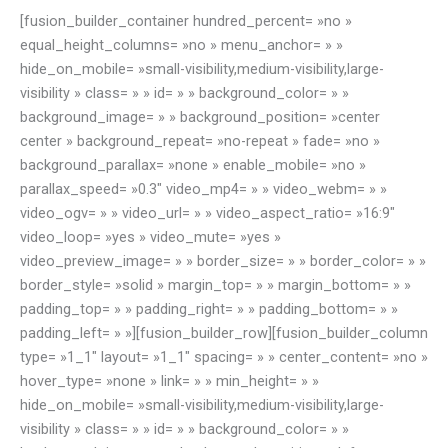
[fusion_builder_container hundred_percent= »no »
equal_height_columns= »no » menu_anchor= » »
hide_on_mobile= »small-visibility,medium-visibility,large-
visibility » class= » » id= » » background_color= » »
background_image= » » background_position= »center
center » background_repeat= »no-repeat » fade= »no »
background_parallax= »none » enable_mobile= »no »
parallax_speed= »0.3″ video_mp4= » » video_webm= » »
video_ogv= » » video_url= » » video_aspect_ratio= »16:9″
video_loop= »yes » video_mute= »yes »
video_preview_image= » » border_size= » » border_color= » »
border_style= »solid » margin_top= » » margin_bottom= » »
padding_top= » » padding_right= » » padding_bottom= » »
padding_left= » »][fusion_builder_row][fusion_builder_column
type= »1_1″ layout= »1_1″ spacing= » » center_content= »no »
hover_type= »none » link= » » min_height= » »
hide_on_mobile= »small-visibility,medium-visibility,large-
visibility » class= » » id= » » background_color= » »