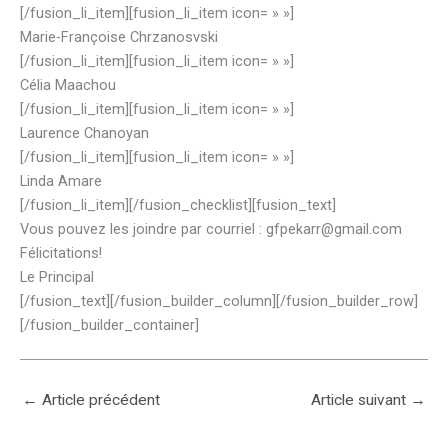
[/fusion_li_item][fusion_li_item icon= » »]
Marie-Françoise Chrzanosvski
[/fusion_li_item][fusion_li_item icon= » »]
Célia Maachou
[/fusion_li_item][fusion_li_item icon= » »]
Laurence Chanoyan
[/fusion_li_item][fusion_li_item icon= » »]
Linda Amare
[/fusion_li_item][/fusion_checklist][fusion_text]
Vous pouvez les joindre par courriel : gfpekarr@gmail.com
Félicitations!
Le Principal
[/fusion_text][/fusion_builder_column][/fusion_builder_row]
[/fusion_builder_container]
←
Article précédent
Article suivant
→