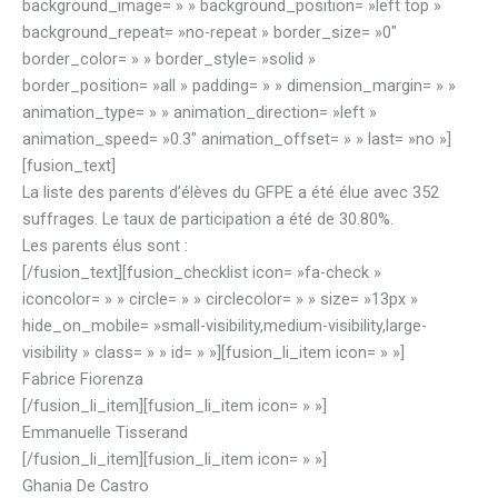
background_image= » » background_position= »left top »
background_repeat= »no-repeat » border_size= »0″
border_color= » » border_style= »solid »
border_position= »all » padding= » » dimension_margin= » »
animation_type= » » animation_direction= »left »
animation_speed= »0.3″ animation_offset= » » last= »no »]
[fusion_text]
La liste des parents d’élèves du GFPE a été élue avec 352
suffrages. Le taux de participation a été de 30.80%.
Les parents élus sont :
[/fusion_text][fusion_checklist icon= »fa-check »
iconcolor= » » circle= » » circlecolor= » » size= »13px »
hide_on_mobile= »small-visibility,medium-visibility,large-
visibility » class= » » id= » »][fusion_li_item icon= » »]
Fabrice Fiorenza
[/fusion_li_item][fusion_li_item icon= » »]
Emmanuelle Tisserand
[/fusion_li_item][fusion_li_item icon= » »]
Ghania De Castro