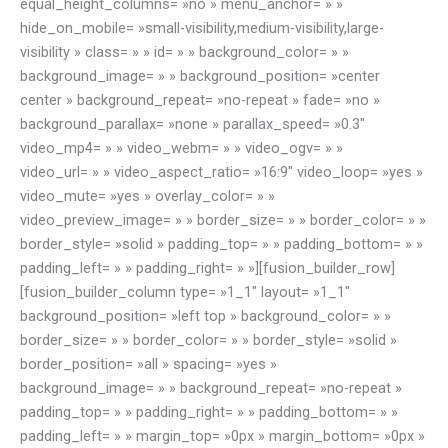
equal_height_columns= »no » menu_anchor= » »
hide_on_mobile= »small-visibility,medium-visibility,large-
visibility » class= » » id= » » background_color= » »
background_image= » » background_position= »center
center » background_repeat= »no-repeat » fade= »no »
background_parallax= »none » parallax_speed= »0.3″
video_mp4= » » video_webm= » » video_ogv= » »
video_url= » » video_aspect_ratio= »16:9″ video_loop= »yes »
video_mute= »yes » overlay_color= » »
video_preview_image= » » border_size= » » border_color= » »
border_style= »solid » padding_top= » » padding_bottom= » »
padding_left= » » padding_right= » »][fusion_builder_row]
[fusion_builder_column type= »1_1″ layout= »1_1″
background_position= »left top » background_color= » »
border_size= » » border_color= » » border_style= »solid »
border_position= »all » spacing= »yes »
background_image= » » background_repeat= »no-repeat »
padding_top= » » padding_right= » » padding_bottom= » »
padding_left= » » margin_top= »0px » margin_bottom= »0px »