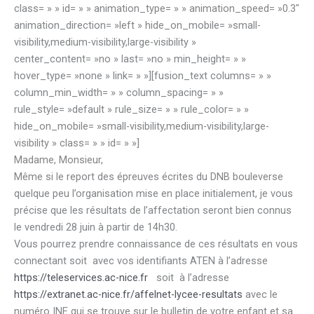
class= » » id= » » animation_type= » » animation_speed= »0.3″
animation_direction= »left » hide_on_mobile= »small-
visibility,medium-visibility,large-visibility »
center_content= »no » last= »no » min_height= » »
hover_type= »none » link= » »][fusion_text columns= » »
column_min_width= » » column_spacing= » »
rule_style= »default » rule_size= » » rule_color= » »
hide_on_mobile= »small-visibility,medium-visibility,large-
visibility » class= » » id= » »]
Madame, Monsieur,
Même si le report des épreuves écrites du DNB bouleverse
quelque peu l’organisation mise en place initialement, je vous
précise que les résultats de l’affectation seront bien connus
le vendredi 28 juin à partir de 14h30.
Vous pourrez prendre connaissance de ces résultats en vous
connectant soit avec vos identifiants ATEN à l’adresse
https://teleservices.ac-nice.fr
soit à l’adresse
https://extranet.ac-nice.fr/affelnet-lycee-resultats
avec le
numéro INE qui se trouve sur le bulletin de votre enfant et sa