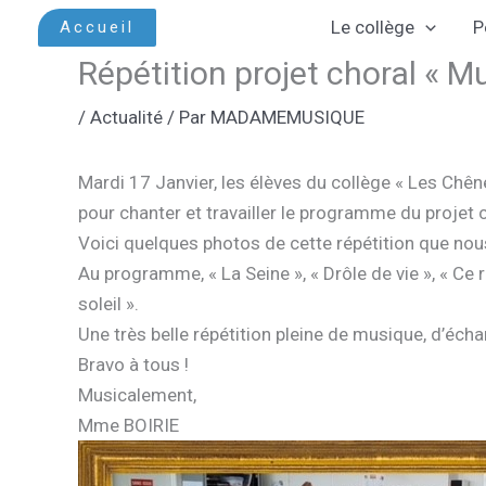
Aller
Le collège
P
Accueil
au
Répétition projet choral « M
contenu
/
Actualité
/ Par
MADAMEMUSIQUE
Mardi 17 Janvier, les élèves du collège « Les Chêne
pour chanter et travailler le programme du projet 
Voici quelques photos de cette répétition que nou
Au programme, « La Seine », « Drôle de vie », « Ce r
soleil ».
Une très belle répétition pleine de musique, d’éch
Bravo à tous !
Musicalement,
Mme BOIRIE