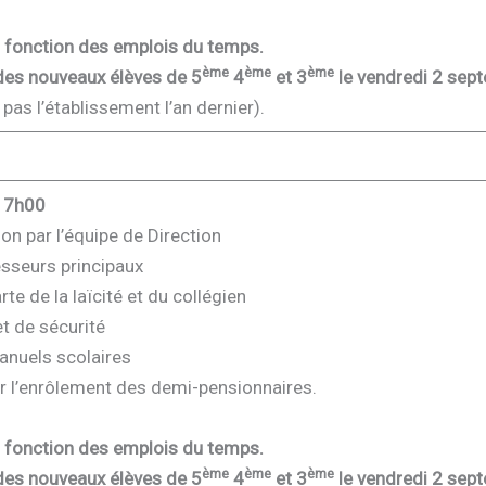
n fonction des emplois du temps.
ème
ème
ème
des nouveaux élèves de 5
4
et 3
le vendredi 2 sep
pas l’établissement l’an dernier).
17h00
on par l’équipe de Direction
esseurs principaux
te de la laïcité et du collégien
t de sécurité
nuels scolaires
ur l’enrôlement des demi-pensionnaires.
n fonction des emplois du temps.
ème
ème
ème
des nouveaux élèves de 5
4
et 3
le vendredi 2 sep